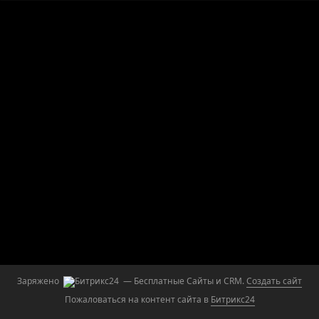
Заряжено
— Бесплатные Сайты и CRM.
Создать сайт
Пожаловаться на контент cайта в
Битрикс24